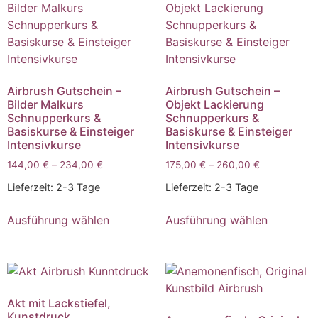
Airbrush Gutschein –
Airbrush Gutschein –
Bilder Malkurs
Objekt Lackierung
Schnupperkurs &
Schnupperkurs &
Basiskurse & Einsteiger
Basiskurse & Einsteiger
Intensivkurse
Intensivkurse
144,00
€
–
234,00
€
175,00
€
–
260,00
€
Lieferzeit:
2-3 Tage
Lieferzeit:
2-3 Tage
Dieses
Dieses
Ausführung wählen
Ausführung wählen
Produkt
Produkt
weist
weist
mehrere
mehrere
Varianten
Varianten
auf.
auf.
Akt mit Lackstiefel,
Die
Die
Kunstdruck