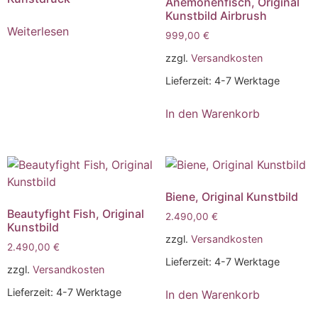
Anemonenfisch, Original
Optionen
Optionen
Kunstbild Airbrush
können
können
Weiterlesen
999,00
€
auf
auf
zzgl.
Versandkosten
der
der
Produktseite
Produktse
Lieferzeit:
4-7 Werktage
gewählt
gewählt
werden
werden
In den Warenkorb
Biene, Original Kunstbild
Beautyfight Fish, Original
2.490,00
€
Kunstbild
zzgl.
Versandkosten
2.490,00
€
Lieferzeit:
4-7 Werktage
zzgl.
Versandkosten
Lieferzeit:
4-7 Werktage
In den Warenkorb