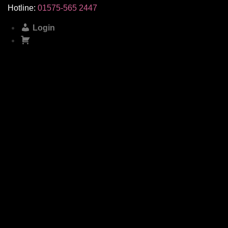
Skip
Hotline:
01575-565 2447
to
Login
content
Warenkorb