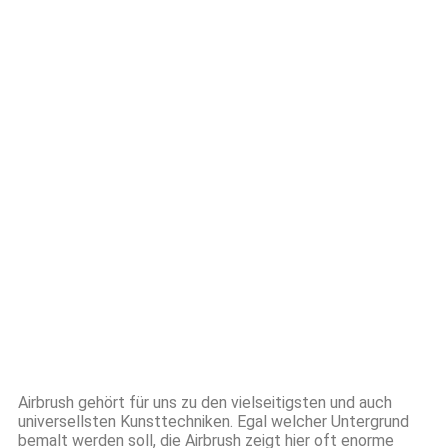
Wie geht das und was benötige ich
dazu?
Was sollte ich wissen?
Airbrush gehört für uns zu den vielseitigsten und auch
universellsten Kunsttechniken. Egal welcher Untergrund
bemalt werden soll, die Airbrush zeigt hier oft enorme