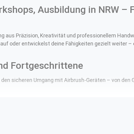
rkshops, Ausbildung in NRW – 
& Motorrad Lackierung
llbau Lackierungen
- & Textildesign
ung aus Präzision, Kreativität und professionellem Handw
 auf oder entwickelst deine Fähigkeiten gezielt weiter –
urationen mit der Airbrush
ushlackierung ohne Grenzen
nd Fortgeschrittene
ruck Lackierungen
itt den sicheren Umgang mit Airbrush-Geräten – von den 
renzen
ns
enmeinungen
 Airbrush Atelier