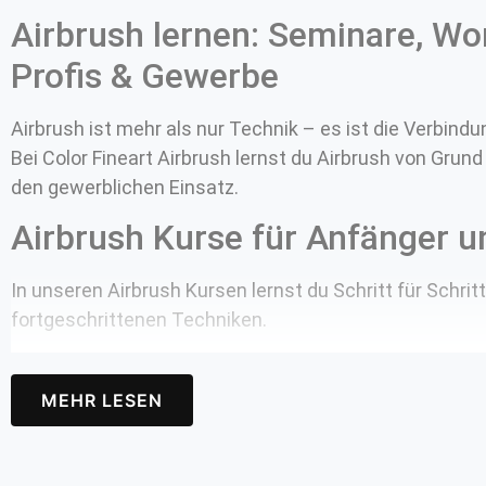
Airbrush lernen: Seminare, Wo
Helm 
Profis & Gewerbe
Mode
Leder
Airbrush ist mehr als nur Technik – es ist die Verbind
Bei Color Fineart Airbrush lernst du Airbrush von Grund
Resta
den gewerblichen Einsatz.
Airbr
Airbrush Kurse für Anfänger u
3D D
In unseren Airbrush Kursen lernst du Schritt für Schr
Refe
fortgeschrittenen Techniken.
Über u
MEHR LESEN
Kund
Mein