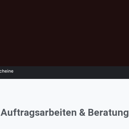
ush online lernen
ush Ausbildung (gewerblich)
ice
st Airbrush ?
ush WIKI
cheine
henkgutscheine
leistungen
, Auftragsarbeiten & Beratung
om Painting