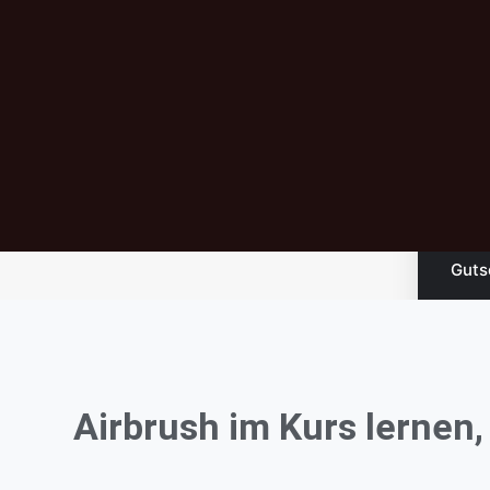
Airbr
Airbr
Serv
Was i
Airbr
Guts
Gesc
Dienst
Airbrush im Kurs lernen
Cust