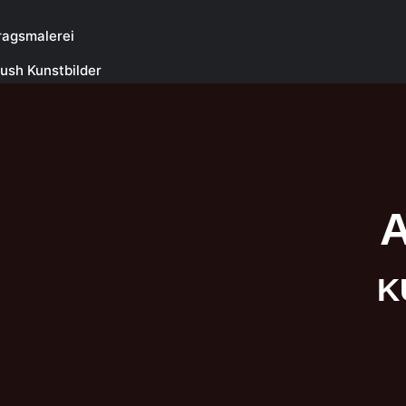
ragsmalerei
rush Kunstbilder
nal Airbrushbilder
tdrucke
shkurse
K
rush lernen
lunterricht buchen
ush Kursmotive