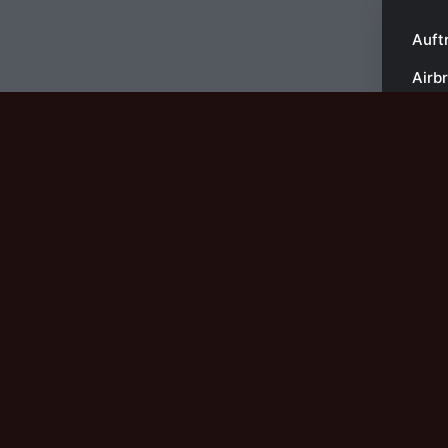
Auft
Airb
Origi
Kuns
Vita
Airbru
Airb
Einze
Airbr